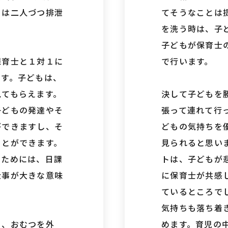
もは二人づつ排泄
てそうなことは
を洗う時は、子
子どもが保育士
保育士と１対１に
で行います。
です。子どもは、
見てもらえます。
決して子どもを
子どもの発達やそ
張って連れて行
ができますし、そ
どもの気持ちを
ことができます。
見られると思い
るためには、日課
トは、子どもが
仕事が大きな意味
に保育士が共感
ているところで
気持ちも落ち着
ぐ、おむつを外
めます。育児の