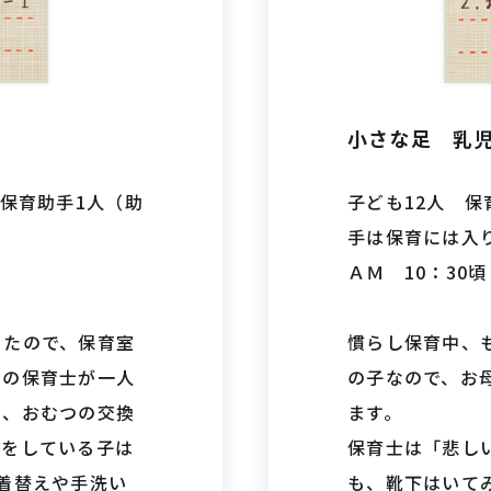
小さな足 乳
 保育助手1人（助
子ども12人 保
）
手は保育には入
ＡＭ 10：30頃
ったので、保育室
慣らし保育中、
当の保育士が一人
の子なので、お
い、おむつの交換
ます。
つをしている子は
保育士は「悲し
着替えや手洗い
も、靴下はいて