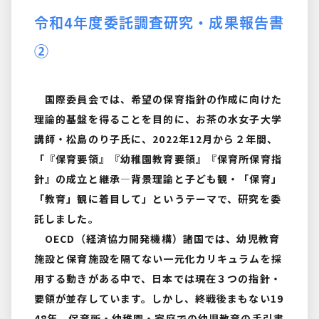
令和4年度委託調査研究・成果報告書
②
国際委員会では、希望の保育指針の作成に向けた
理論的基盤を得ることを目的に、お茶の水女子大学
講師・松島のり子氏に、2022年12月から２年間、
「『保育要領』『幼稚園教育要領』『保育所保育指
針』の成立と継承―背景理論と子ども観・「保育」
「教育」観に着目して」というテーマで、研究を委
託しました。
OECD（経済協力開発機構）諸国では、幼児教育
施設と保育施設を隔てない一元化カリキュラムを採
用する動きがある中で、日本では現在３つの指針・
要領が並存しています。しかし、終戦後まもない19
48年、保育所・幼稚園・家庭での幼児教育の手引書