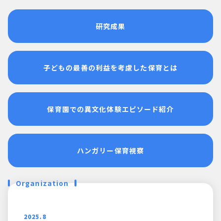
研究成果
子どもの最善の
利益を
考慮した
保育とは
保育園での
異文化体験
エピソード紹介
ハンガリー保育視察
Organization
2025.8