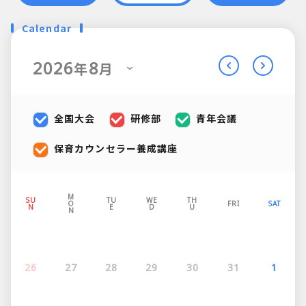
Calendar
2026
8
年
月
全国大会
研修部
青年会議
保育カウンセラー養成講座
M
SU
TU
WE
TH
O
FRI
SAT
N
E
D
U
N
26
27
28
29
30
31
1